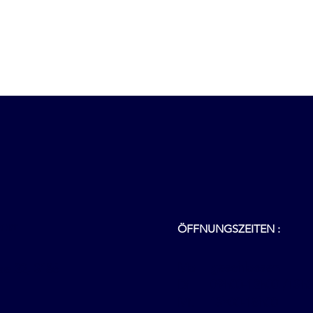
ÖFFNUNGSZEITEN :
DORT
Mo geschlossen
se 22, 3186
Di 09h00-12h00 /13h3
Mi. 13h00-18h00